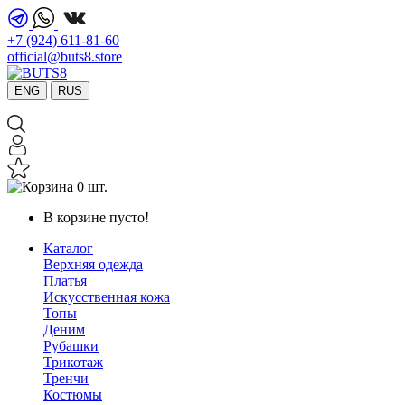
+7 (924) 611-81-60
official@buts8.store
ENG
RUS
0 шт.
В корзине пусто!
Каталог
Верхняя одежда
Платья
Искусственная кожа
Топы
Деним
Рубашки
Трикотаж
Тренчи
Костюмы