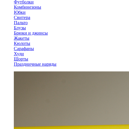
Футболки
Комбинезоны
Юбки
Свитера
Пальто
Блузы
Брюки и джинсы
Жакеты
Кюлоты
Сарафаны
Худи
Шорты
Праздничные наряды