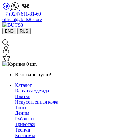
+7 (924) 611-81-60
official@buts8.store
ENG
RUS
0 шт.
В корзине пусто!
Каталог
Верхняя одежда
Платья
Искусственная кожа
Топы
Деним
Рубашки
Трикотаж
Тренчи
Костюмы