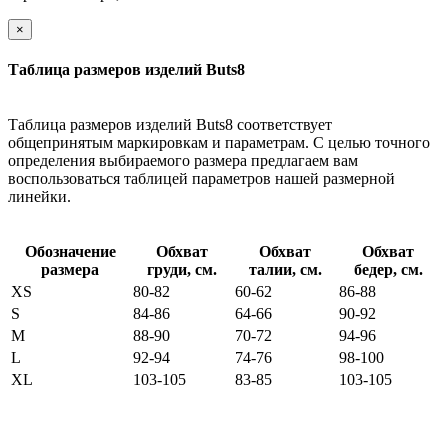
×
Таблица размеров изделий Buts8
Таблица размеров изделий Buts8 соответствует
общепринятым маркировкам и параметрам. С целью точного
определения выбираемого размера предлагаем вам
воспользоваться таблицей параметров нашей размерной
линейки.
Обозначение
Обхват
Обхват
Обхват
размера
груди, см.
талии, см.
бедер, см.
XS
80-82
60-62
86-88
S
84-86
64-66
90-92
M
88-90
70-72
94-96
L
92-94
74-76
98-100
XL
103-105
83-85
103-105