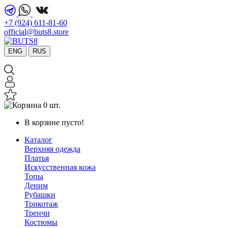
+7 (924) 611-81-60
official@buts8.store
ENG
RUS
0 шт.
В корзине пусто!
Каталог
Верхняя одежда
Платья
Искусственная кожа
Топы
Деним
Рубашки
Трикотаж
Тренчи
Костюмы