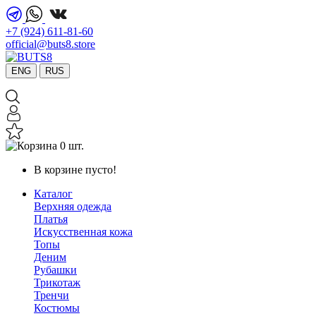
+7 (924) 611-81-60
official@buts8.store
ENG
RUS
0 шт.
В корзине пусто!
Каталог
Верхняя одежда
Платья
Искусственная кожа
Топы
Деним
Рубашки
Трикотаж
Тренчи
Костюмы